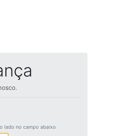
ança
nosco.
ao lado no campo abaixo