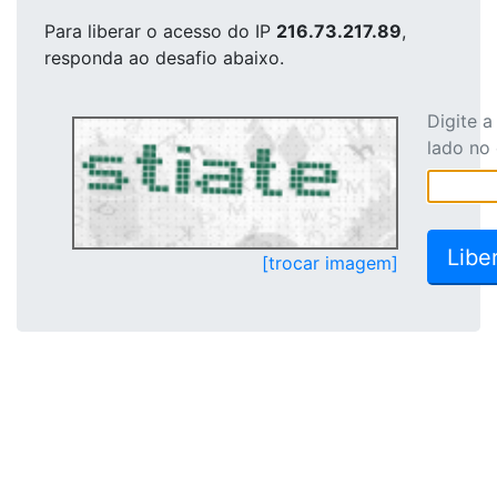
Para liberar o acesso
do IP
216.73.217.89
,
responda ao desafio abaixo.
Digite 
lado no
[trocar imagem]