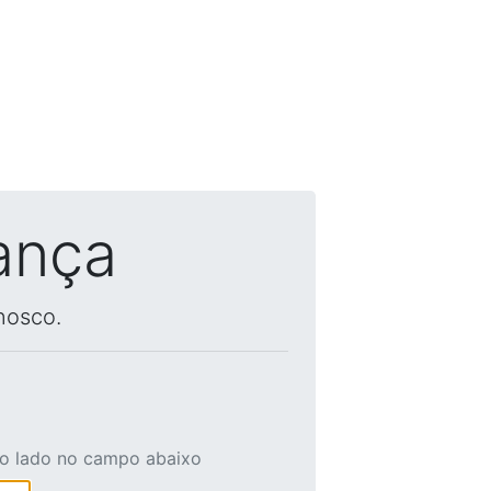
ança
nosco.
ao lado no campo abaixo