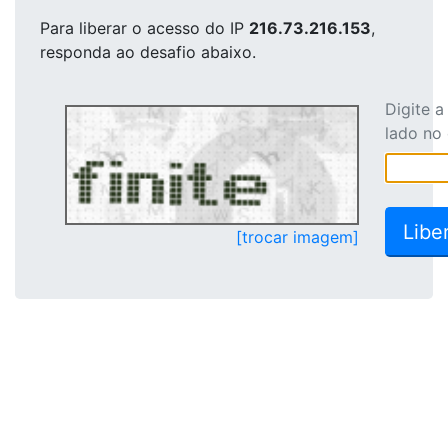
Para liberar o acesso
do IP
216.73.216.153
,
responda ao desafio abaixo.
Digite 
lado no
[trocar imagem]