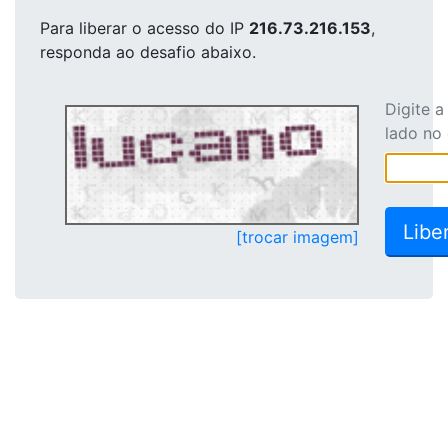
Para liberar o acesso
do IP
216.73.216.153
,
responda ao desafio abaixo.
Digite 
lado no
[trocar imagem]