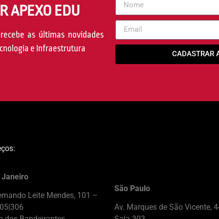
R APEXO EDU
recebe as últimas novidades
cnologia e Infraestrutura
CADASTRAR 
eços:
 Janeiro
São Paulo
ernando Leite Mendes, 101 –
305|306
Av. Marques de São Vicente, 
o dos Bandeirantes
Sala 303