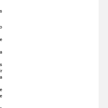
as
so
 e
 a
ns
ir
pa
de
e