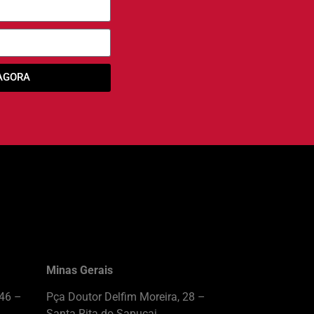
AGORA
Minas Gerais
446 –
Pça Doutor Delfim Moreira, 28 –
Santa Rita do Sapucai